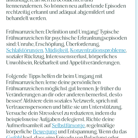
ankündigen, an sich zu beobachten und
kennenzulernen. So können neu auftretende Episoden
rechtzeitig erkannt und adäquat abgemildert und
behandelt werden.
Frühwarnzeichen: Definition und Umgang! Typische
Frühwarnzeichen für psychische Erkrankungsepisoden
sind: Unruhe, Erschöpfung, Überforderung,
Schlafstörungen
,
Müdigkeit
,
Konzentrationsprobleme
,
sozialer Rückzug, Interessensverlust, körperliches
Unwohlsein, Reizbarkeit und Appetitveränderungen.
Folgende Tipps helfen dir beim Umgang mit
Frühwarnzeichen: lerne deine persönlichen
Frühwarnzeichen möglichst gut kennen. Je früher du
Veränderungen an dir oder anderen bemerkst, desto
besser! Aktiviere dein soziales Netzwerk, sprich mit
Vertrauenspersonen und bitte sie um Unterstützung.
Versuche dein Stresslevel zu reduzieren, indem du
beispielsweise Aufgaben delegierst. Richte deine
Aufmerksamkeit auf
Selbstfürsorge
, regelmäßige
körperliche
Bewegung
und Entspannung. Wenn du das