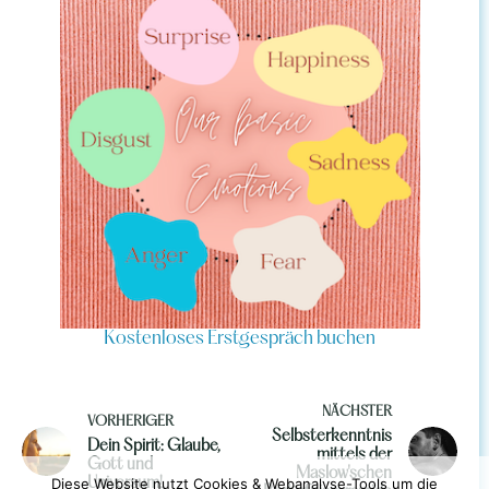
Kostenloses Erstgespräch buchen
NÄCHSTER
VORHERIGER
Selbsterkenntnis
Dein Spirit: Glaube,
mittels der
Gott und
Maslow'schen
Diese Website nutzt Cookies & Webanalyse-Tools um die
Universum!